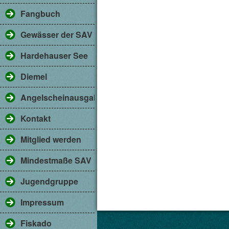
Fangbuch
Gewässer der SAV
Hardehauser See
Diemel
Angelscheinausgabe
Kontakt
Mitglied werden
Mindestmaße SAV
Jugendgruppe
Impressum
Fiskado