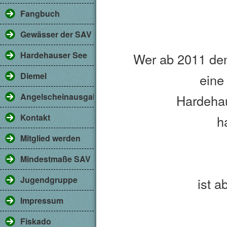
Fangbuch
Gewässer der SAV
Hardehauser See
Wer ab 2011 den
Diemel
eine
Angelscheinausgabe
Hardeha
Kontakt
h
Mitglied werden
Mindestmaße SAV
Jugendgruppe
ist a
Impressum
Fiskado