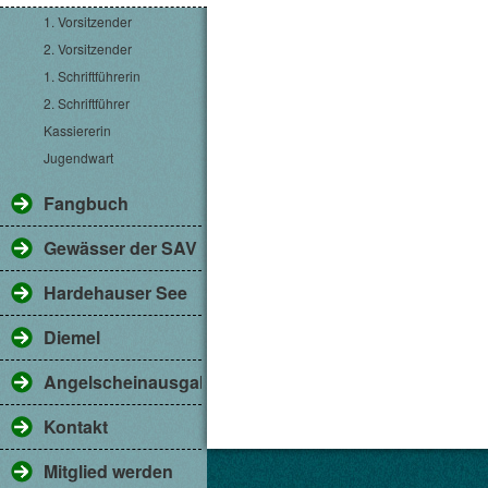
1. Vorsitzender
2. Vorsitzender
1. Schriftführerin
2. Schriftführer
Kassiererin
Jugendwart
Fangbuch
Gewässer der SAV
Hardehauser See
Diemel
Angelscheinausgabe
Kontakt
Mitglied werden